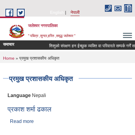
Skip to main content
English
नेपाली
जलेश्वर नगरपालिका
" पबित्र ,सुन्दर,हरित ,समृद्ध जलेश्वर "
समाचार
शिशुको संरक्षण हन ईच्छुक व्यक्ति वा परिवारले सम्पर्क गर्नें सम्ब
You are here
Home
» प्रमुख प्रशासकीय अधिकृत
प्रमुख प्रशासकीय अधिकृत
Language
Nepali
प्रकाश शर्मा ढकाल
Read more
about प्रकाश शर्मा ढकाल