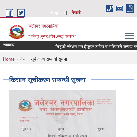
Skip to main content
English
नेपाली
जलेश्वर नगरपालिका
" पबित्र ,सुन्दर,हरित ,समृद्ध जलेश्वर "
समाचार
शिशुको संरक्षण हन ईच्छुक व्यक्ति वा परिवारले सम्पर्क गर्नें स
You are here
Home
» किसान सूचीकरण सम्बन्धी सूचना
किसान सूचीकरण सम्बन्धी सूचना