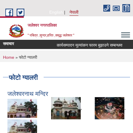
Skip to main content
English
नेपाली
जलेश्वर नगरपालिका
" पबित्र ,सुन्दर,हरित ,समृद्ध जलेश्वर "
समाचार
कार्यसम्पादन मूल्यांकन फारम बुझाउने सम्बन्धमा
Inv
You are here
Home
» फोटो ग्यालरी
फोटो ग्यालरी
जलेश्वरनाथ मन्दिर
,
,
,